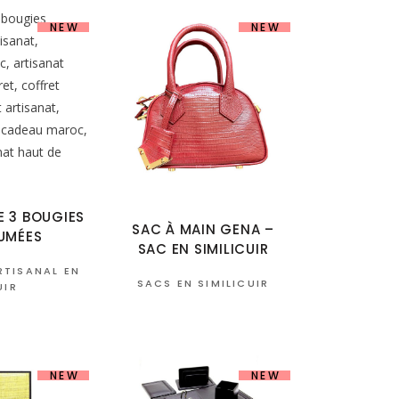
NEW
NEW
E 3 BOUGIES
SAC À MAIN GENA –
UMÉES
SAC EN SIMILICUIR
RTISANAL EN
SACS EN SIMILICUIR
UIR
NEW
NEW