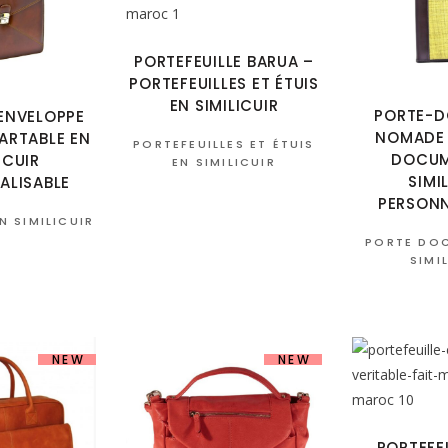
PORTEFEUILLE BARUA –
PORTEFEUILLES ET ÉTUIS
EN SIMILICUIR
PORTE-
ENVELOPPE
NOMADE 
ARTABLE EN
PORTEFEUILLES ET ÉTUIS
DOCUM
ICUIR
EN SIMILICUIR
SIMI
ALISABLE
PERSONN
N SIMILICUIR
PORTE DO
SIMI
NEW
NEW
PORTEFE