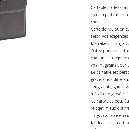
Cartable profession
soins à partir de ma
choix.
Cartable MERA en cui
selon vos exigences 
Marrakech, Tanger, A
Optez pour ce cartab
cadeau d’entreprise
vos magasins pour c
Le cartable est pers
grâce à nos différen
sérigraphie, gaufra
métallique gravée…
Ce cartables peut êt
budget mieux optimi
Tags : cartable en c
fabricant cuir, cart