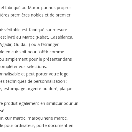
nel fabriqué au Maroc par nos propres
tières premières nobles et de premier
r véritable est fabriqué sur mesure
est livré au Maroc (Rabat, Casablanca,
gadir, Oujda…) ou à l’étranger.
le en cuir soit pour l’offrir comme
 ou simplement pour le présenter dans
ompléter vos sélections.
onnalisable et peut porter votre logo
tes techniques de personnalisation :
ge, estompage argenté ou doré, plaque
re produit également en similicuir pour un
sé.
uir, cuir maroc, maroquinerie maroc,
able pour ordinateur, porte document en