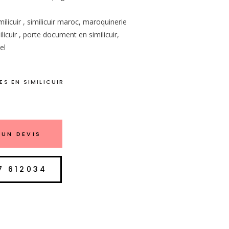
milicuir , similicuir maroc, maroquinerie
licuir , porte document en similicuir,
el
S EN SIMILICUIR
UN DEVIS
7 612034