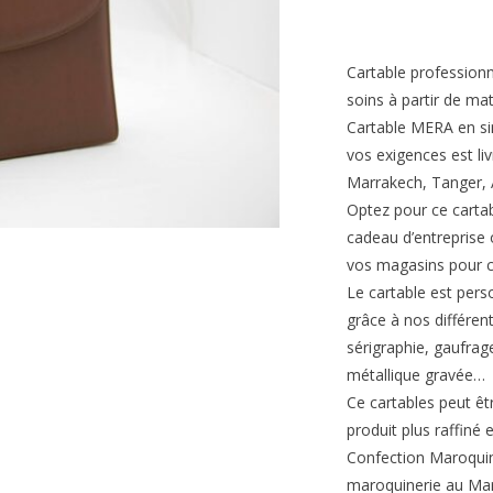
Cartable profession
soins à partir de ma
Cartable MERA en sim
vos exigences est li
Marrakech, Tanger, A
Optez pour ce cartabl
cadeau d’entreprise
vos magasins pour c
Le cartable est pers
grâce à nos différen
sérigraphie, gaufra
métallique gravée…
Ce cartables peut êt
produit plus raffiné 
Confection Maroquin
maroquinerie au Mar