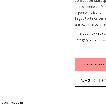
Confection Maroqu
maroquinerie au Mar
la personnalisation.
Tags : Porte cartes en
similicuir maroc, mar
SKU:
PFSC-001-2
Category:
PORTEFEU
DEMANDEZ 
+212 53
 SUR-MESURE