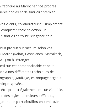
al fabriqué au Maroc par nos propres
ières nobles et de similicuir premier
vos clients, collaborateur ou simplement
compléter cotre sélection, un
en similicuir a toute l’élégance et le
licuir produit sur mesure selon vos
 au Maroc (Rabat, Casablanca, Marrakech,
a…) ou à l’étranger.
milicuir est personnalisable et peut
âce à nos différentes techniques de
érigraphie, gaufrage, estompage argenté
allique gravée…
 être produit également en cuir véritable.
n des styles et couleurs différents,
e gamme de
portefeuilles en similicuir
.