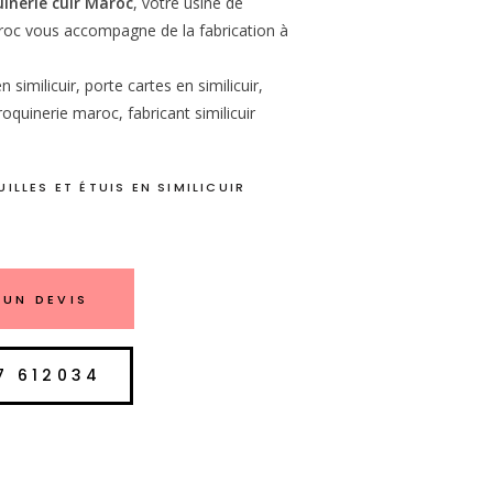
inerie cuir Maroc
, votre usine de
oc vous accompagne de la fabrication à
 similicuir, porte cartes en similicuir,
oquinerie maroc, fabricant similicuir
4
ILLES ET ÉTUIS EN SIMILICUIR
UN DEVIS
7 612034