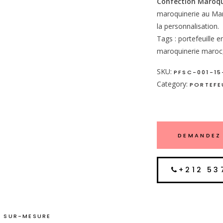
Confection Maroqu
maroquinerie au Mar
la personnalisation.
Tags : portefeuille e
maroquinerie maroc, 
SKU:
PFSC-001-15
Category:
PORTEFEU
DEMANDEZ 
+212 53
 SUR-MESURE