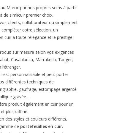
é au Maroc par nos propres soins à partir
t de simlicuir premier choix.
vos clients, collaborateur ou simplement
compléter cotre sélection, un
en cuir a toute l’élégance et le prestige
 produit sur mesure selon vos exigences
Rabat, Casablanca, Marrakech, Tanger,
 l’étranger.
ir est personnalisable et peut porter
os différentes techniques de
érigraphie, gaufrage, estompage argenté
allique gravée…
 être produit également en cuir pour un
et plus raffiné.
n des styles et couleurs différents,
e gamme de
portefeuilles en cuir
.