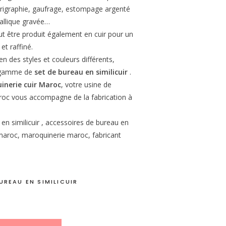
érigraphie, gaufrage, estompage argenté
allique gravée…
t être produit également en cuir pour un
et raffiné.
n des styles et couleurs différents,
e gamme de
set de bureau en similicuir
.
inerie cuir Maroc
, votre usine de
oc vous accompagne de la fabrication à
 en similicuir , accessoires de bureau en
ir maroc, maroquinerie maroc, fabricant
UREAU EN SIMILICUIR