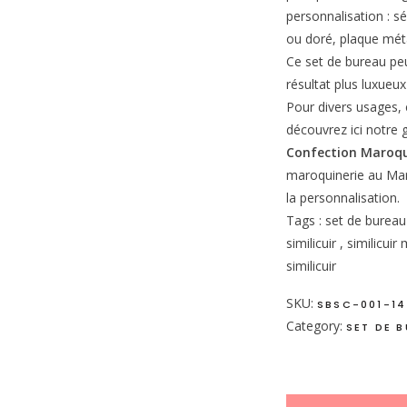
personnalisation : s
ou doré, plaque mét
Ce set de bureau peu
résultat plus luxueux 
Pour divers usages, e
découvrez ici notr
Confection Maroqu
maroquinerie au Mar
la personnalisation.
Tags : set de bureau
similicuir , similicu
similicuir
SKU:
SBSC-001-14
Category:
SET DE B