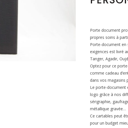
Porte document prof
propres soins à part
Porte-document en s
exigences est livré
Tanger, Agadir, Oujd
Optez pour ce porte-d
comme cadeau d’entr
dans vos magasins p
Le porte-document e
logo grâce à nos dif
sérigraphie, gaufra
métallique gravée…
Ce cartables peut êt
pour un budget mieu