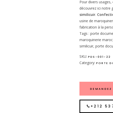
Pour divers usages, e
découvrez ici notr
similicuir
.
Confecti
usine de maroquine
fabrication à la pers
Tags : porte document
maroquinerie maroc, 
similicuir, porte do
SKU:
PDS-001-22
Category:
PORTE D
DEMANDEZ 
+212 53