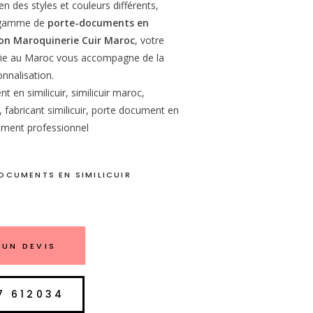
n des styles et couleurs différents,
e gamme de
porte-documents en
on Maroquinerie Cuir Maroc
, votre
rie au Maroc vous accompagne de la
onnalisation.
 en similicuir, similicuir maroc,
fabricant similicuir, porte document en
cument professionnel
OCUMENTS EN SIMILICUIR
UN DEVIS
7 612034