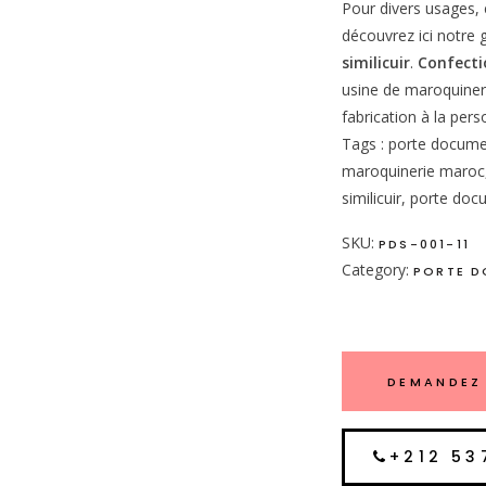
Pour divers usages, e
découvrez ici notr
similicuir
.
Confecti
usine de maroquine
fabrication à la pers
Tags : porte document
maroquinerie maroc, 
similicuir, porte do
SKU:
PDS-001-11
Category:
PORTE D
DEMANDEZ 
+212 53