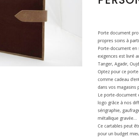
Porte document prof
propres soins à part
Porte-document en s
exigences est livré
Tanger, Agadir, Oujd
Optez pour ce porte-d
comme cadeau d’entr
dans vos magasins p
Le porte-document e
logo grâce à nos dif
sérigraphie, gaufra
métallique gravée…
Ce cartables peut êt
pour un budget mieu