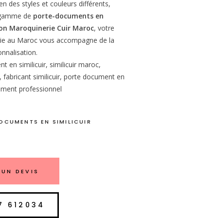
n des styles et couleurs différents,
e gamme de
porte-documents en
on Maroquinerie Cuir Maroc
, votre
rie au Maroc vous accompagne de la
onnalisation.
 en similicuir, similicuir maroc,
fabricant similicuir, porte document en
cument professionnel
OCUMENTS EN SIMILICUIR
UN DEVIS
7 612034